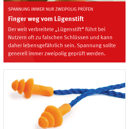
SPANNUNG IMMER NUR ZWEIPOLIG PRÜFEN
Finger weg vom Lügenstift
Der weit verbreitete „Lügenstift“ führt bei
Nutzern oft zu falschen Schlüssen und kann
daher lebensgefährlich sein. Spannung sollte
generell immer zweipolig geprüft werden.